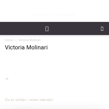
Privatklinikken Aniara
Du er sikker i vores hænder
Home
Victoria Molinari
Victoria Molinari
PRIVATKLINIKKEN ANIARA
Du er sikker i vores hænder