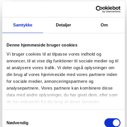
Kontakt os
PRIVATKLINIKKEN ANIARA
Samtykke
Detaljer
Om
NAVIGATION
Denne hjemmeside bruger cookies
Vi bruger cookies til at tilpasse vores indhold og
VELKOMMEN
annoncer, til at vise dig funktioner til sociale medier og til
at analysere vores trafik. Vi deler også oplysninger om
OM OS
din brug af vores hjemmeside med vores partnere inden
for sociale medier, annonceringspartnere og
RASMUS BONDE
analysepartnere. Vores partnere kan kombinere disse
data med andre oplysninger, du har givet dem, eller som
THERESE HERNØ
de har indsamlet fra din brug af deres tjenester.
TIRIL HAALAND
Samtykkevalg
Nødvendig